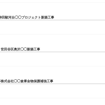
神田駿河台◯◯プロジェクト新築工事
 世田谷区奥沢◯◯新築工事
事株式会社◯◯倉庫金物保護補強工事