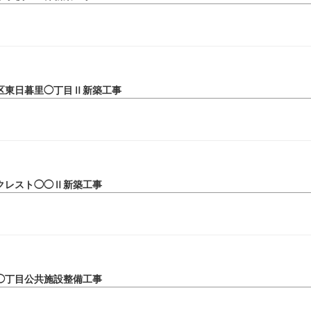
区東日暮里◯丁目Ⅱ新築工事
クレスト◯◯Ⅱ新築工事
◯丁目公共施設整備工事